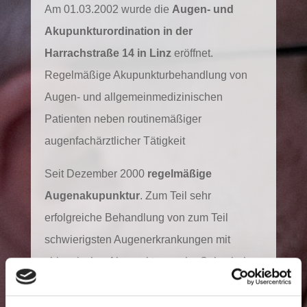
Am 01.03.2002 wurde die
Augen- und
Akupunkturordination in der
Harrachstraße 14
in Linz
eröffnet.
Regelmäßige Akupunkturbehandlung von
Augen- und allgemeinmedizinischen
Patienten neben routinemäßiger
augenfachärztlicher Tätigkeit
Seit Dezember 2000
regelmäßige
Augenakupunktur
. Zum Teil sehr
erfolgreiche Behandlung von zum Teil
schwierigsten Augenerkrankungen mit
chinesischer Akupunktur an der Sehschule
im Krankenhaus der Barmherzigen Brüder in
Linz