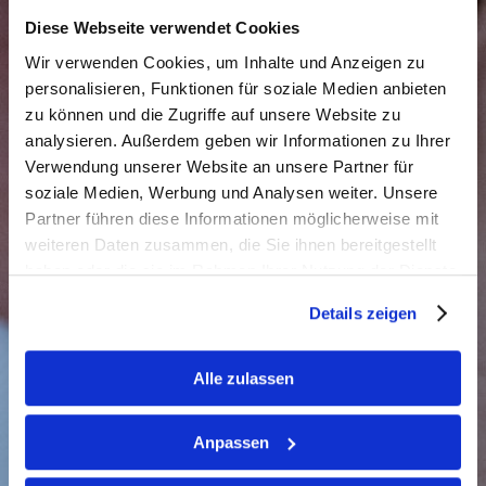
Diese Webseite verwendet Cookies
Akupunkturausbildung
von 1999 bis 2002
Wir verwenden Cookies, um Inhalte und Anzeigen zu
bei der Gesellschaft für Kontrollierte
personalisieren, Funktionen für soziale Medien anbieten
zu können und die Zugriffe auf unsere Website zu
Akupunktur (ÖGKA) in Linz, Wien und Graz
analysieren. Außerdem geben wir Informationen zu Ihrer
Verwendung unserer Website an unsere Partner für
Facharztausbildung für Augenheilkunde
soziale Medien, Werbung und Analysen weiter. Unsere
und Optometrie
von 1996 bis 2001 in der
Partner führen diese Informationen möglicherweise mit
Lehrpraxis von OMR Dr. Matthias Skopek, an
weiteren Daten zusammen, die Sie ihnen bereitgestellt
haben oder die sie im Rahmen Ihrer Nutzung der Dienste
der Augenabteilung im KH der Barmherzigen
gesammelt haben.
Schwestern und an der Sehschule der
Details zeigen
Barmherzigen Brüder in Linz
Alle zulassen
Turnus zum Arzt für Allgemeinmedizin
von
1993 bis 1996 im Krankenhaus der
Anpassen
Barmherzigen Brüder in Linz